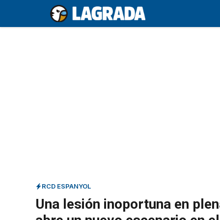
Saltar
al
contenido
RCD ESPANYOL
Una lesión inoportuna en ple