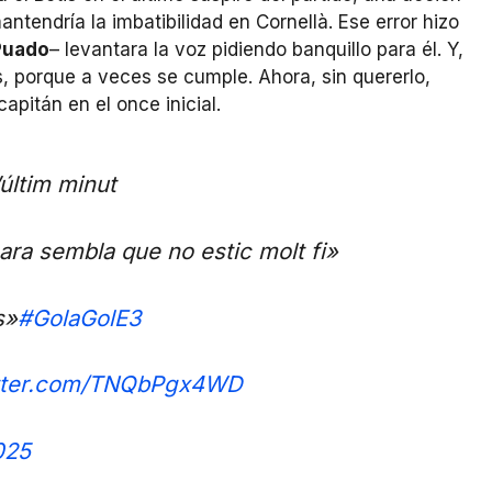
ntendría la imbatibilidad en Cornellà. Ese error hizo
Puado
– levantara la voz pidiendo banquillo para él. Y,
, porque a veces se cumple. Ahora, sin quererlo,
apitán en el once inicial.
l’últim minut
 ara sembla que no estic molt fi»
s»
#GolaGolE3
itter.com/TNQbPgx4WD
025