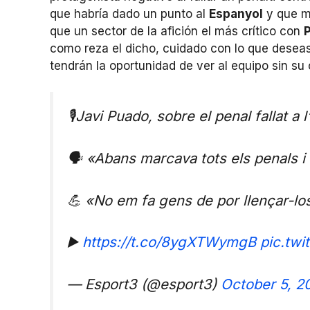
que habría dado un punto al
Espanyol
y que ma
que un sector de la afición el más crítico con
como reza el dicho, cuidado con lo que deseas
tendrán la oportunidad de ver al equipo sin su c
🎙️Javi Puado, sobre el penal fallat a 
🗣️ «Abans marcava tots els penals i
💪 «No em fa gens de por llençar-lo
▶️
https://t.co/8ygXTWymgB
pic.tw
— Esport3 (@esport3)
October 5, 2