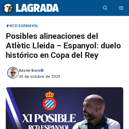
Saltar
Me
al
contenido
RCD ESPANYOL
Posibles alineaciones del
Atlètic Lleida – Espanyol: duelo
histórico en Copa del Rey
Xavier Boró
30 de octubre de 2025