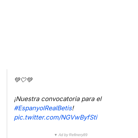
💚🤍💚
¡Nuestra convocatoria para el
#EspanyolRealBetis
!
pic.twitter.com/NGVwByfSti
▼ Ad by Refinery89