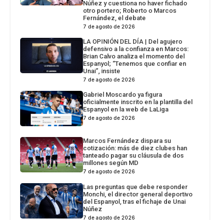
Núñez y cuestiona no haver fichado
otro portero; Roberto o Marcos
Fernández, el debate
7 de agosto de 2026
LA OPINIÓN DEL DÍA | Del agujero
defensivo a la confianza en Marcos:
Brian Calvo analiza el momento del
Espanyol; “Tenemos que confiar en
Unai”, insiste
7 de agosto de 2026
Gabriel Moscardo ya figura
oficialmente inscrito en la plantilla del
Espanyol en la web de LaLiga
7 de agosto de 2026
Marcos Fernández dispara su
cotización: más de diez clubes han
tanteado pagar su cláusula de dos
millones según MD
7 de agosto de 2026
Las preguntas que debe responder
Monchi, el director general deportivo
del Espanyol, tras el fichaje de Unai
Núñez
7 de agosto de 2026