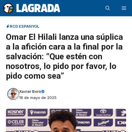
Saltar
Me
al
contenido
RCD ESPANYOL
Omar El Hilali lanza una súplica
a la afición cara a la final por la
salvación: “Que estén con
nosotros, lo pido por favor, lo
pido como sea”
Xavier Boró
18 de mayo de 2025