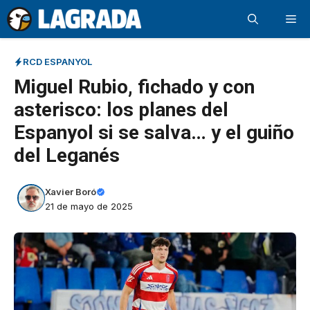
Saltar
Me
al
contenido
RCD ESPANYOL
Miguel Rubio, fichado y con
asterisco: los planes del
Espanyol si se salva… y el guiño
del Leganés
Xavier Boró
21 de mayo de 2025