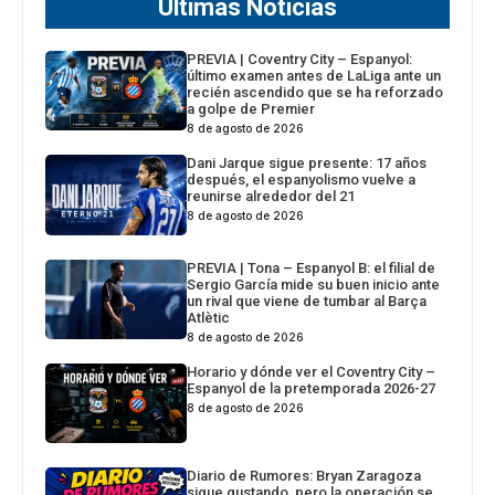
Últimas Noticias
PREVIA | Coventry City – Espanyol:
último examen antes de LaLiga ante un
recién ascendido que se ha reforzado
a golpe de Premier
8 de agosto de 2026
Dani Jarque sigue presente: 17 años
después, el espanyolismo vuelve a
reunirse alrededor del 21
8 de agosto de 2026
PREVIA | Tona – Espanyol B: el filial de
Sergio García mide su buen inicio ante
un rival que viene de tumbar al Barça
Atlètic
8 de agosto de 2026
Horario y dónde ver el Coventry City –
Espanyol de la pretemporada 2026-27
8 de agosto de 2026
Diario de Rumores: Bryan Zaragoza
sigue gustando, pero la operación se