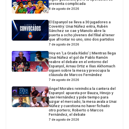
presenta complicada
8 de agosto de 2026
El Espanyol se lleva a 30 jugadores a
Coventry: Unai Núñez entra, Rubén
Sánchez se cae y Manolo abre la
puerta a ocho jóvenes del filial al tener
que afrontar no uno, sino dos partidos
7 de agosto de 2026
Hoy en ‘La Grada Ràdio’ | Mientras llega
Unai Núñez el gol de Pablo Ramón
reabre el debate en el entorno del
Espanyol, Arnau Ortiz e Ilias Akhomach
siguen sobre la mesa y preocupa la
cláusula de Marcos Fernández
7 de agosto de 2026
Ángel Morales reivindica la cantera del
Espanyol: apuesta por Bauza, Hinojo y
Javi Hernández y pide tiempo para
juzgar el mercado; la mesa avala a Unai
Núñez y cuestiona no haver fichado
otro portero; Roberto o Marcos
Fernández, el debate
7 de agosto de 2026