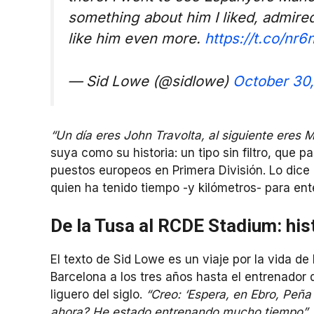
something about him I liked, admired
like him even more.
https://t.co/nr
— Sid Lowe (@sidlowe)
October 30
“Un día eres John Travolta, al siguiente eres
suya como su historia: un tipo sin filtro, que 
puestos europeos en Primera División. Lo dice
quien ha tenido tiempo -y kilómetros- para en
De la Tusa al RCDE Stadium: hist
El texto de Sid Lowe es un viaje por la vida de
Barcelona a los tres años hasta el entrenador 
liguero del siglo.
“Creo: ‘Espera, en Ebro, Peña
ahora? He estado entrenando mucho tiempo”
,