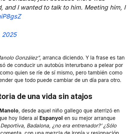
, and I wanted to talk to him. Meeting him, I
6niP8gsZ
, 2025
 Manolo González”
, arranca diciendo. Y la frase es tan
pasó de conducir un autobús interurbano a pelear por
 como quien se ríe de sí mismo, pero también como
tender que todo puede cambiar de un día para otro.
oria de una vida sin atajos
Manolo
, desde aquel niño gallego que aterrizó en
que hoy lidera al
Espanyol
en su mejor arranque
 Deportiva, Badalona, ¿no era entrenador?’ ¿Sólo
 comenta, con una mezcla de ironía y resignación.