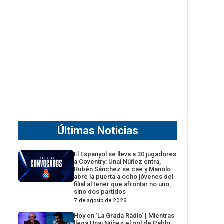
Últimas Noticias
El Espanyol se lleva a 30 jugadores
a Coventry: Unai Núñez entra,
Rubén Sánchez se cae y Manolo
abre la puerta a ocho jóvenes del
filial al tener que afrontar no uno,
sino dos partidos
7 de agosto de 2026
Hoy en ‘La Grada Ràdio’ | Mientras
llega Unai Núñez el gol de Pablo