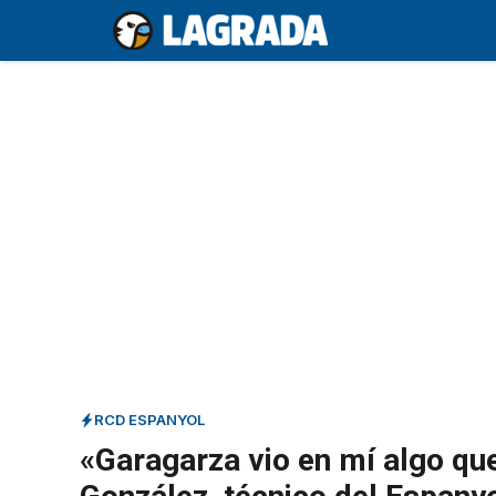
Saltar
al
contenido
RCD ESPANYOL
«Garagarza vio en mí algo qu