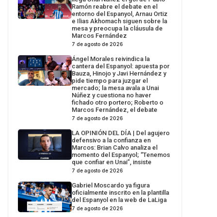
Ramón reabre el debate en el
entorno del Espanyol, Arnau Ortiz
e Ilias Akhomach siguen sobre la
mesa y preocupa la cláusula de
Marcos Fernández
7 de agosto de 2026
Ángel Morales reivindica la
cantera del Espanyol: apuesta por
Bauza, Hinojo y Javi Hernández y
pide tiempo para juzgar el
mercado; la mesa avala a Unai
Núñez y cuestiona no haver
fichado otro portero; Roberto o
Marcos Fernández, el debate
7 de agosto de 2026
LA OPINIÓN DEL DÍA | Del agujero
defensivo a la confianza en
Marcos: Brian Calvo analiza el
momento del Espanyol; “Tenemos
que confiar en Unai”, insiste
7 de agosto de 2026
Gabriel Moscardo ya figura
oficialmente inscrito en la plantilla
del Espanyol en la web de LaLiga
7 de agosto de 2026