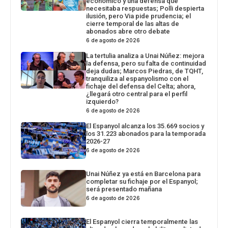
económico y una defensa que
necesitaba respuestas; Polli despierta
ilusión, pero Via pide prudencia; el
cierre temporal de las altas de
abonados abre otro debate
6 de agosto de 2026
La tertulia analiza a Unai Núñez: mejora
la defensa, pero su falta de continuidad
deja dudas; Marcos Piedras, de TQHT,
tranquiliza al espanyolismo con el
fichaje del defensa del Celta; ahora,
¿llegará otro central para el perfil
izquierdo?
6 de agosto de 2026
El Espanyol alcanza los 35.669 socios y
los 31.223 abonados para la temporada
2026-27
6 de agosto de 2026
Unai Núñez ya está en Barcelona para
completar su fichaje por el Espanyol;
será presentado mañana
6 de agosto de 2026
El Espanyol cierra temporalmente las