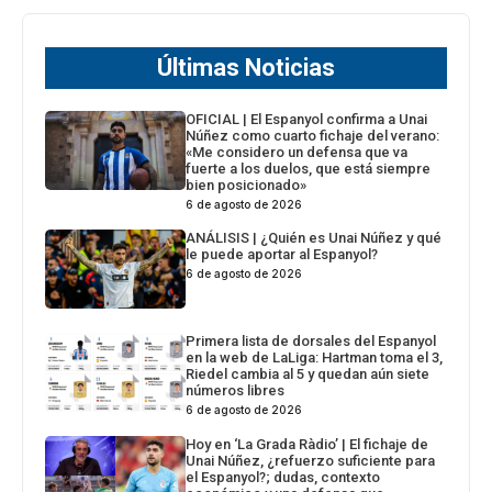
Últimas Noticias
OFICIAL | El Espanyol confirma a Unai
Núñez como cuarto fichaje del verano:
«Me considero un defensa que va
fuerte a los duelos, que está siempre
bien posicionado»
6 de agosto de 2026
ANÁLISIS | ¿Quién es Unai Núñez y qué
le puede aportar al Espanyol?
6 de agosto de 2026
Primera lista de dorsales del Espanyol
en la web de LaLiga: Hartman toma el 3,
Riedel cambia al 5 y quedan aún siete
números libres
6 de agosto de 2026
Hoy en ‘La Grada Ràdio’ | El fichaje de
Unai Núñez, ¿refuerzo suficiente para
el Espanyol?; dudas, contexto