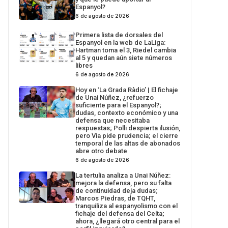
Espanyol?
6 de agosto de 2026
Primera lista de dorsales del
Espanyol en la web de LaLiga:
Hartman toma el 3, Riedel cambia
al 5 y quedan aún siete números
libres
6 de agosto de 2026
Hoy en ‘La Grada Ràdio’ | El fichaje
de Unai Núñez, ¿refuerzo
suficiente para el Espanyol?;
dudas, contexto económico y una
defensa que necesitaba
respuestas; Polli despierta ilusión,
pero Via pide prudencia; el cierre
temporal de las altas de abonados
abre otro debate
6 de agosto de 2026
La tertulia analiza a Unai Núñez:
mejora la defensa, pero su falta
de continuidad deja dudas;
Marcos Piedras, de TQHT,
tranquiliza al espanyolismo con el
fichaje del defensa del Celta;
ahora, ¿llegará otro central para el