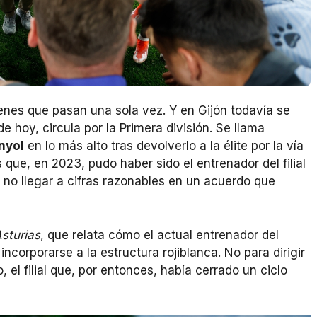
renes que pasan una sola vez. Y en Gijón todavía se
 hoy, circula por la Primera división. Se llama
nyol
en lo más alto tras devolverlo a la élite por la vía
que, en 2023, pudo haber sido el entrenador del filial
or no llegar a cifras razonables en un acuerdo que
sturias
, que relata cómo el actual entrenador del
ncorporarse a la estructura rojiblanca. No para dirigir
o, el filial que, por entonces, había cerrado un ciclo