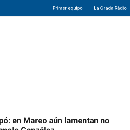
Primer equipo
La Grada Ràdio
apó: en Mareo aún lamentan no