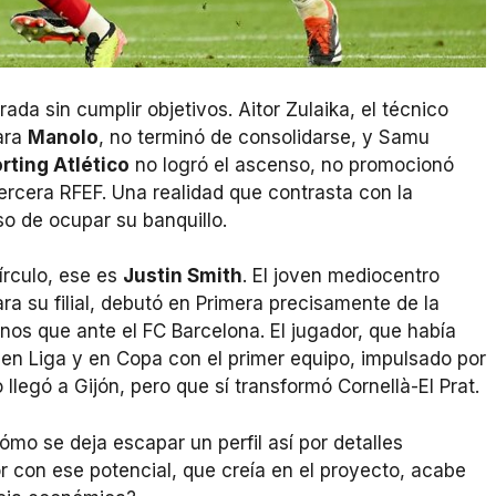
orada sin cumplir objetivos. Aitor Zulaika, el técnico
ara
Manolo
, no terminó de consolidarse, y Samu
rting Atlético
no logró el ascenso, no promocionó
rcera RFEF. Una realidad que contrasta con la
o de ocupar su banquillo.
írculo, ese es
Justin Smith
. El joven mediocentro
ra su filial, debutó en Primera precisamente de la
enos que ante el FC Barcelona. El jugador, que había
en Liga y en Copa con el primer equipo, impulsado por
 llegó a Gijón, pero que sí transformó Cornellà-El Prat.
ómo se deja escapar un perfil así por detalles
con ese potencial, que creía en el proyecto, acabe