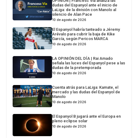
OPINIÓN | Francesc Via analiza las
dudas del Espanyol ante el inicio de
LaLiga: de la división con Manolo al
silencio de Alan Pace
10 de agosto de 2026
El Espanyol habría tanteado a Jéremy
Arévalo para cubrir la baja de Kike
García, según Pericos MARCA
10 de agosto de 2026
LA OPINIÓN DEL DÍA | Rai Amado
señala las luces del Espanyol pese a las
dudas de la pretemporada
10 de agosto de 2026
Cuenta atrás para LaLiga: Kamate, el
mercado y las dudas del Espanyol de
Manolo
10 de agosto de 2026
El Espanyol B jugará ante el Europa en
pleno eclipse solar
10 de agosto de 2026