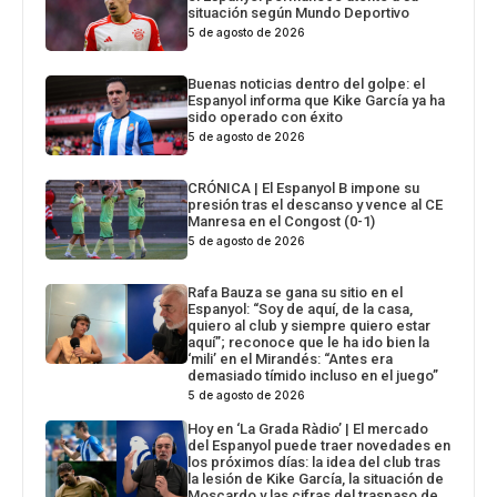
situación según Mundo Deportivo
5 de agosto de 2026
Buenas noticias dentro del golpe: el
Espanyol informa que Kike García ya ha
sido operado con éxito
5 de agosto de 2026
CRÓNICA | El Espanyol B impone su
presión tras el descanso y vence al CE
Manresa en el Congost (0-1)
5 de agosto de 2026
Rafa Bauza se gana su sitio en el
Espanyol: “Soy de aquí, de la casa,
quiero al club y siempre quiero estar
aquí”; reconoce que le ha ido bien la
‘mili’ en el Mirandés: “Antes era
demasiado tímido incluso en el juego”
5 de agosto de 2026
Hoy en ‘La Grada Ràdio’ | El mercado
del Espanyol puede traer novedades en
los próximos días: la idea del club tras
la lesión de Kike García, la situación de
Moscardo y las cifras del traspaso de