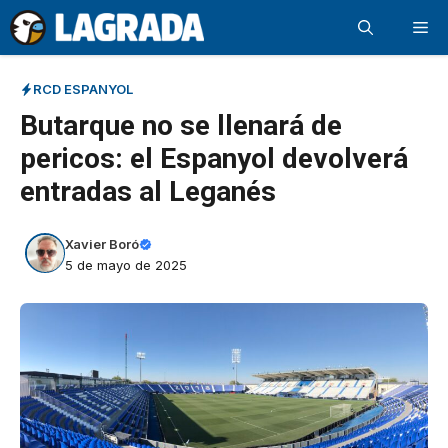
Saltar
Me
al
contenido
RCD ESPANYOL
Butarque no se llenará de
pericos: el Espanyol devolverá
entradas al Leganés
Xavier Boró
5 de mayo de 2025