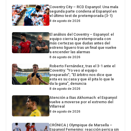
Coventry City – RCD Espanyol: Una mala
segunda parte condena al Espanyol en
el último test de pretemporada (3-1)
8 de agosto de 2026
El análisis del Coventry – Espanyol: el
equipo cierra la pretemporada con
más certezas que dudas antes del
estreno liguero tras un final que vuelve
a encender las alarmas
8 de agosto de 2026
Roberto Fernández, tras el 3-1 ante el
Coventry: “Yo veo al equipo
preparado”; “El árbitro nos dice que
esta es su casa y que él pita lo que le
da la gana”, denuncia
8 de agosto de 2026
Atención a Ilias Akhomach: el Espanyol
vuelve a moverse por el extremo del
Villarreal
8 de agosto de 2026
CRÓNICA | Olympique de Marsella –
Espanyol Femenino: reacción perica sin