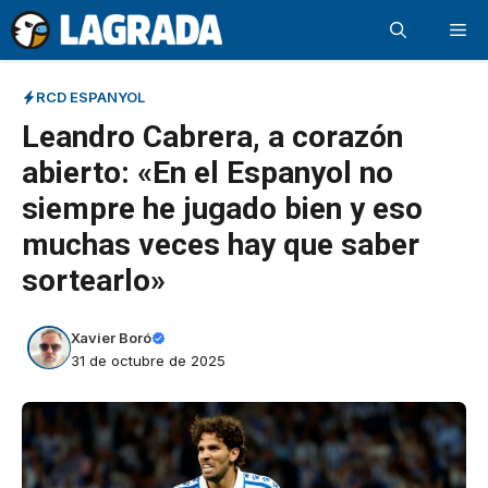
Saltar
Me
al
contenido
RCD ESPANYOL
Leandro Cabrera, a corazón
abierto: «En el Espanyol no
siempre he jugado bien y eso
muchas veces hay que saber
sortearlo»
Xavier Boró
31 de octubre de 2025