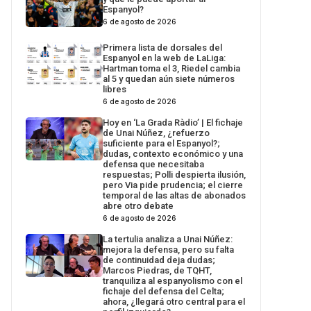
Espanyol?
6 de agosto de 2026
Primera lista de dorsales del
Espanyol en la web de LaLiga:
Hartman toma el 3, Riedel cambia
al 5 y quedan aún siete números
libres
6 de agosto de 2026
Hoy en ‘La Grada Ràdio’ | El fichaje
de Unai Núñez, ¿refuerzo
suficiente para el Espanyol?;
dudas, contexto económico y una
defensa que necesitaba
respuestas; Polli despierta ilusión,
pero Via pide prudencia; el cierre
temporal de las altas de abonados
abre otro debate
6 de agosto de 2026
La tertulia analiza a Unai Núñez:
mejora la defensa, pero su falta
de continuidad deja dudas;
Marcos Piedras, de TQHT,
tranquiliza al espanyolismo con el
fichaje del defensa del Celta;
ahora, ¿llegará otro central para el