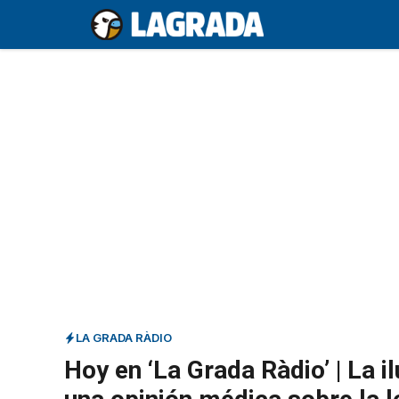
Saltar
al
contenido
LA GRADA RÀDIO
Hoy en ‘La Grada Ràdio’ | La i