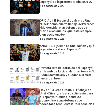
Espanyol de la pretemporada 2026-27
7 de agosto de 2026
OFICIAL | El Espanyol confirma a Unai
Núñez como cuarto fichaje del verano:
«Me considero un defensa que va
fuerte a los duelos, que está siempre
bien posicionado»
6 de agosto de 2026
ANÁLISIS | ¿Quién es Unai Núñez y qué
le puede aportar al Espanyol?
6 de agosto de 2026
Primera lista de dorsales del Espanyol
en la web de LaLiga: Hartman toma el 3,
Riedel cambia al 5 y quedan aún siete
números libres
6 de agosto de 2026
Hoy en ‘La Grada Ràdio’ | El fichaje de
Unai Núñez, ¿refuerzo suficiente para
el Espanyol?; dudas, contexto
económico y una defensa que
necesitaba respuestas; Polli despierta