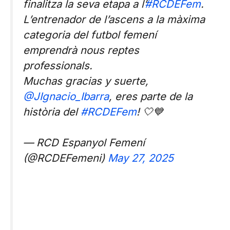
finalitza la seva etapa a l’
#RCDEFem
.
L’entrenador de l’ascens a la màxima
categoria del futbol femení
emprendrà nous reptes
professionals.
Muchas gracias y suerte,
@JIgnacio_Ibarra
, eres parte de la
història del
#RCDEFem
! 🤍💙
— RCD Espanyol Femení
(@RCDEFemeni)
May 27, 2025