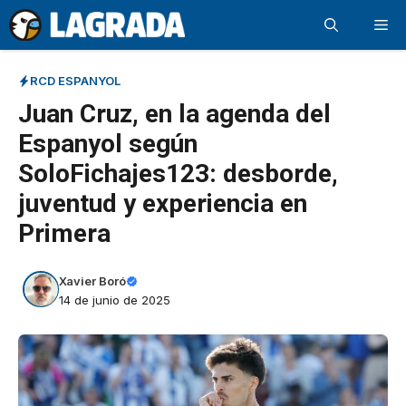
Saltar
Me
al
contenido
RCD ESPANYOL
Juan Cruz, en la agenda del
Espanyol según
SoloFichajes123: desborde,
juventud y experiencia en
Primera
Xavier Boró
14 de junio de 2025