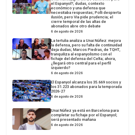
el Espanyol?; dudas, contexto
económico y una defensa que
necesitaba respuestas; Polli despierta
ilusión, pero Via pide prudencia; el
cierre temporal de las altas de
abonados abre otro debate
6 de agosto de 2026
La tertulia analiza a Unai Núñez: mejora
la defensa, pero su falta de continuidad
deja dudas; Marcos Piedras, de TQHT,
tranquiliza al espanyolismo con el
fichaje del defensa del Celta; ahora,
¿llegará otro central para el perfil
izquierdo?
6 de agosto de 2026
El Espanyol alcanza los 35.669 socios y
los 31.223 abonados para la temporada
2026-27
6 de agosto de 2026
Unai Núñez ya está en Barcelona para
completar su fichaje por el Espanyol;
será presentado mañana
6 de agosto de 2026