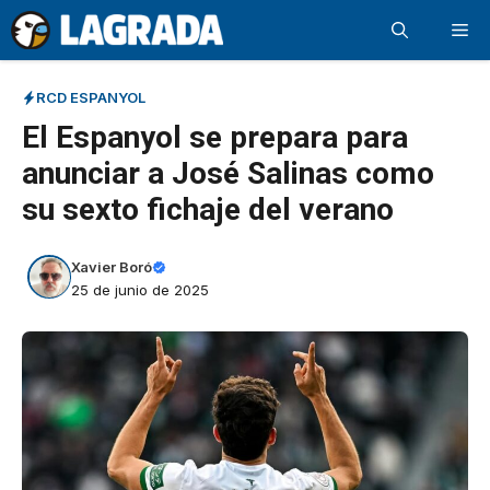
Saltar
Me
al
contenido
RCD ESPANYOL
El Espanyol se prepara para
anunciar a José Salinas como
su sexto fichaje del verano
Xavier Boró
25 de junio de 2025