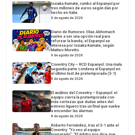
Issiaka Kamate, rumbo al Espanyol por
tres millones de euros según dan por
hecho en Italia
9 de agosto de 2026
Diario de Rumores: IIlias Akhomach
vuelve a ser una opción real para
reforzar la banda; el Espanyol se
interesa por Issiaka Kamate, según
Matteo Moretto
9 de agosto de 2026
Coventry City – RCD Espanyol: Una mala
segunda parte condena al Espanyol en
el último test de pretemporada (3-1)
8 de agosto de 2026
El análisis del Coventry – Espanyol: el
equipo cierra la pretemporada con
más certezas que dudas antes del
estreno liguero tras un final que vuelve
a encender las alarmas
8 de agosto de 2026
Roberto Fernández, tras el 3-1 ante el
Coventry: “Yo veo al equipo
preparado”; “El árbitro nos dice que