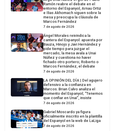
Ramón reabre el debate en el
entorno del Espanyol, Arnau Ortiz
e Ilias Akhomach siguen sobre la
mesa y preocupa la cláusula de
Marcos Fernández
7 de agosto de 2026
Ángel Morales reivindica la
cantera del Espanyol: apuesta por
Bauza, Hinojo y Javi Hernández y
pide tiempo para juzgar el
mercado; la mesa avala a Unai
Núñez y cuestiona no haver
fichado otro portero; Roberto o
Marcos Fernández, el debate
7 de agosto de 2026
LA OPINIÓN DEL DÍA | Del agujero
defensivo a la confianza en
Marcos: Brian Calvo analiza el
momento del Espanyol; “Tenemos
que confiar en Unai”, insiste
7 de agosto de 2026
Gabriel Moscardo ya figura
oficialmente inscrito en la plantilla
del Espanyol en la web de LaLiga
7 de agosto de 2026