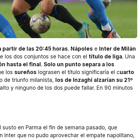
 partir de las 20:45 horas
.
Nápoles
e
Inter de Milán
de los dos conjuntos se hace con el
título de liga
. Una
n hasta el final
.
Solo un punto separa a los
ue los
sureños
lograsen el título significaría el c
uarto
o de triunfo milanista,
los de Inzaghi alzarían su 21º
alto y ninguno de los dos puede fallar. En 90 minutos
el susto en Parma el fin de semana pasado, que
un Inter que no pudo aprovechar el empate napolitano,