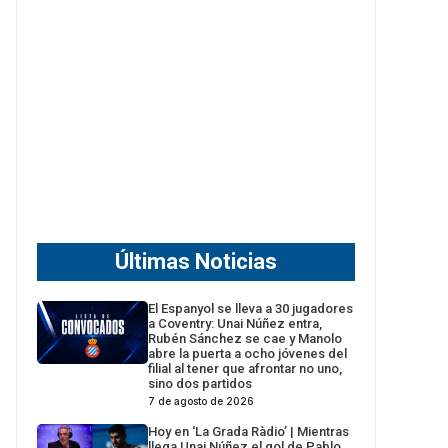
Últimas Noticias
El Espanyol se lleva a 30 jugadores
a Coventry: Unai Núñez entra,
Rubén Sánchez se cae y Manolo
abre la puerta a ocho jóvenes del
filial al tener que afrontar no uno,
sino dos partidos
7 de agosto de 2026
Hoy en ‘La Grada Ràdio’ | Mientras
llega Unai Núñez el gol de Pablo