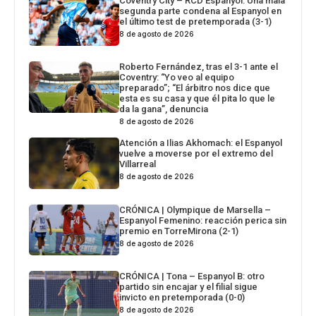
Coventry City – RCD Espanyol: Una mala
segunda parte condena al Espanyol en
el último test de pretemporada (3-1)
8 de agosto de 2026
Roberto Fernández, tras el 3-1 ante el
Coventry: “Yo veo al equipo
preparado”; “El árbitro nos dice que
esta es su casa y que él pita lo que le
da la gana”, denuncia
8 de agosto de 2026
Atención a Ilias Akhomach: el Espanyol
vuelve a moverse por el extremo del
Villarreal
8 de agosto de 2026
CRÓNICA | Olympique de Marsella –
Espanyol Femenino: reacción perica sin
premio en TorreMirona (2-1)
8 de agosto de 2026
CRÓNICA | Tona – Espanyol B: otro
partido sin encajar y el filial sigue
invicto en pretemporada (0-0)
8 de agosto de 2026