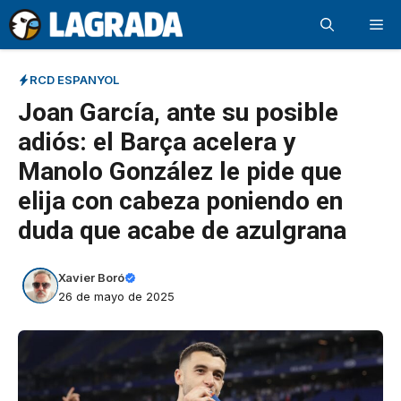
Saltar
Me
al
contenido
RCD ESPANYOL
Joan García, ante su posible
adiós: el Barça acelera y
Manolo González le pide que
elija con cabeza poniendo en
duda que acabe de azulgrana
Xavier Boró
26 de mayo de 2025