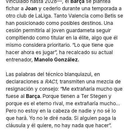
vinculado hasta 2028—, el
Barça
se plantea
fichar a
Joan
y cederlo durante una temporada a
otro club de LaLiga. Tanto Valencia como Betis se
han posicionado como posibles destinos. Una
cesión permitiría al joven guardameta seguir
compitiendo como titular en la élite, algo que él
mismo considera prioritario. “Lo que tiene que
hacer ahora es jugar”, ha recalcado su actual
entrenador,
Manolo González.
Las palabras del técnico blanquiazul, en
declaraciones a
RAC1
, transmiten una mezcla de
resignación y consejo: “Me extrañaría mucho que
fuese al
Barça
. Porque tienen a Ter Stegen y
porque es el eterno rival, me extrañaría mucho…
Pero no estoy en la cabeza de nadie y no sé lo
que hará. Yo no le diré nada. Si alguien paga la
cláusula y él quiere, no hay nada que hacer”.