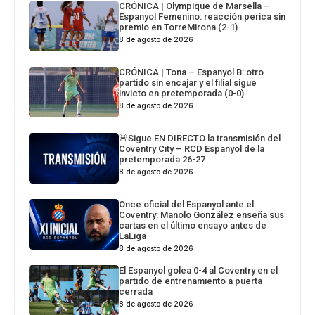
CRÓNICA | Olympique de Marsella –
Espanyol Femenino: reacción perica sin
premio en TorreMirona (2-1)
8 de agosto de 2026
CRÓNICA | Tona – Espanyol B: otro
partido sin encajar y el filial sigue
invicto en pretemporada (0-0)
8 de agosto de 2026
🚨Sigue EN DIRECTO la transmisión del
Coventry City – RCD Espanyol de la
pretemporada 26-27
8 de agosto de 2026
Once oficial del Espanyol ante el
Coventry: Manolo González enseña sus
cartas en el último ensayo antes de
LaLiga
8 de agosto de 2026
El Espanyol golea 0-4 al Coventry en el
partido de entrenamiento a puerta
cerrada
8 de agosto de 2026