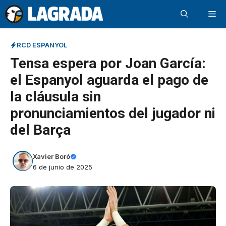
Saltar
Me
al
contenido
RCD ESPANYOL
Tensa espera por Joan García:
el Espanyol aguarda el pago de
la cláusula sin
pronunciamientos del jugador ni
del Barça
Xavier Boró
6 de junio de 2025