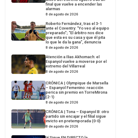
final que vuelve a encender las
alarmas
8 de agosto de 2026
Roberto Fernández, tras el 3-1
ante el Coventry: “Yo veo al equipo
preparado”; “El árbitro nos dice
que esta es su casa y que él pita
lo que le da la gana”, denuncia
8 de agosto de 2026
Atención a Ilias Akhomach: el
Espanyol vuelve a moverse por el
extremo del Villarreal
8 de agosto de 2026
CRÓNICA | Olympique de Marsella
– Espanyol Femenino: reacción
perica sin premio en TorreMirona
(2-1)
8 de agosto de 2026
CRÓNICA | Tona – Espanyol B: otro
partido sin encajar y el filial sigue
invicto en pretemporada (0-0)
8 de agosto de 2026
🚨Sigue EN DIRECTO la