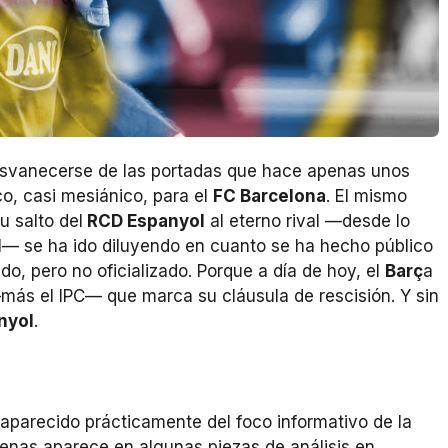
vanecerse de las portadas que hace apenas unos
co, casi mesiánico, para el
FC Barcelona
. El mismo
u salto del
RCD Espanyol
al eterno rival —desde lo
l— se ha ido diluyendo en cuanto se ha hecho público
do, pero no oficializado. Porque a día de hoy, el
Barç
a
más el IPC— que marca su cláusula de rescisión. Y sin
nyol
.
esaparecido prácticamente del foco informativo de la
enas aparece en algunas piezas de análisis en