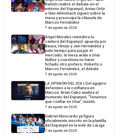
Ramón reabre el debate en el
entorno del Espanyol, Arnau Ortiz
e Ilias Akhomach siguen sobre la
mesa y preocupa la cláusula de
Marcos Fernández
7 de agosto de 2026
Ángel Morales reivindica la
cantera del Espanyol: apuesta por
Bauza, Hinojo y Javi Hernández y
pide tiempo para juzgar el
mercado; la mesa avala a Unai
Núñez y cuestiona no haver
fichado otro portero; Roberto o
Marcos Fernández, el debate
7 de agosto de 2026
LA OPINIÓN DEL DÍA | Del agujero
defensivo a la confianza en
Marcos: Brian Calvo analiza el
momento del Espanyol; “Tenemos
que confiar en Unai”, insiste
7 de agosto de 2026
Gabriel Moscardo ya figura
oficialmente inscrito en la plantilla
del Espanyol en la web de LaLiga
7 de agosto de 2026