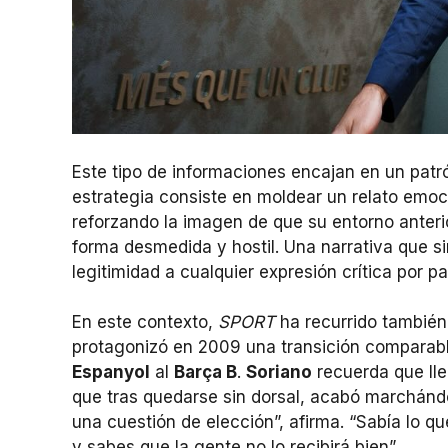
Este tipo de informaciones encajan en un patr
estrategia consiste en moldear un relato emoc
reforzando la imagen de que su entorno anterio
forma desmedida y hostil. Una narrativa que sim
legitimidad a cualquier expresión crítica por p
En este contexto,
SPORT
ha recurrido también
protagonizó en 2009 una transición comparable
Espanyol
al
Barça B
.
Soriano
recuerda que lle
que tras quedarse sin dorsal, acabó marchándos
una cuestión de elección”, afirma. “Sabía lo qu
y sabes que la gente no lo recibirá bien”.