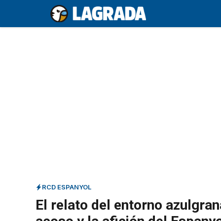
Saltar
al
contenido
RCD ESPANYOL
El relato del entorno azulgra