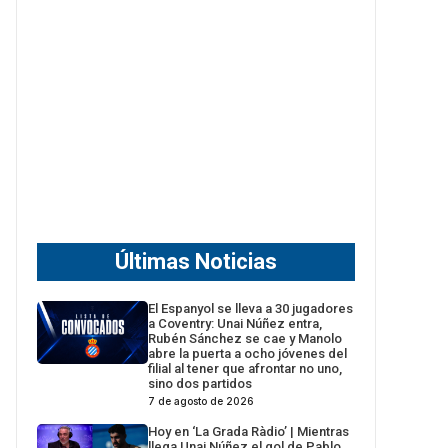
Últimas Noticias
El Espanyol se lleva a 30 jugadores
a Coventry: Unai Núñez entra,
Rubén Sánchez se cae y Manolo
abre la puerta a ocho jóvenes del
filial al tener que afrontar no uno,
sino dos partidos
7 de agosto de 2026
Hoy en ‘La Grada Ràdio’ | Mientras
llega Unai Núñez el gol de Pablo