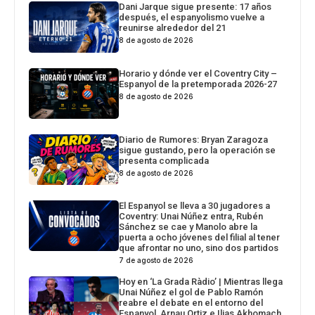
Dani Jarque sigue presente: 17 años
después, el espanyolismo vuelve a
reunirse alrededor del 21
8 de agosto de 2026
Horario y dónde ver el Coventry City –
Espanyol de la pretemporada 2026-27
8 de agosto de 2026
Diario de Rumores: Bryan Zaragoza
sigue gustando, pero la operación se
presenta complicada
8 de agosto de 2026
El Espanyol se lleva a 30 jugadores a
Coventry: Unai Núñez entra, Rubén
Sánchez se cae y Manolo abre la
puerta a ocho jóvenes del filial al tener
que afrontar no uno, sino dos partidos
7 de agosto de 2026
Hoy en ‘La Grada Ràdio’ | Mientras llega
Unai Núñez el gol de Pablo Ramón
reabre el debate en el entorno del
Espanyol, Arnau Ortiz e Ilias Akhomach