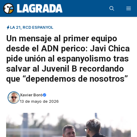
Saltar
Me
al
contenido
LA 21
,
RCD ESPANYOL
Un mensaje al primer equipo
desde el ADN perico: Javi Chica
pide unión al espanyolismo tras
salvar al Juvenil B recordando
que “dependemos de nosotros”
Xavier Boró
13 de mayo de 2026