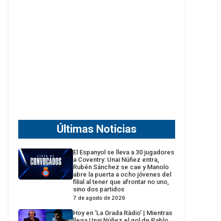
Últimas Noticias
El Espanyol se lleva a 30 jugadores
a Coventry: Unai Núñez entra,
Rubén Sánchez se cae y Manolo
abre la puerta a ocho jóvenes del
filial al tener que afrontar no uno,
sino dos partidos
7 de agosto de 2026
Hoy en ‘La Grada Ràdio’ | Mientras
llega Unai Núñez el gol de Pablo