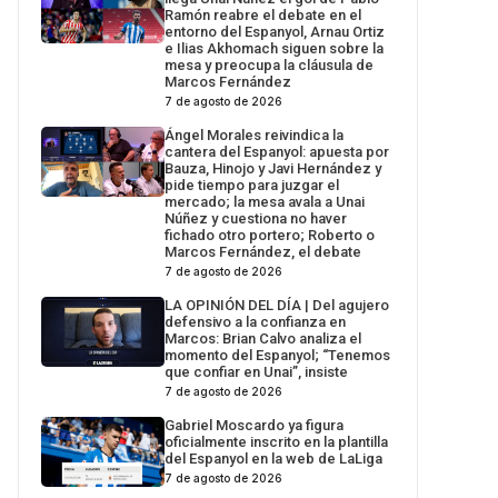
Ramón reabre el debate en el
entorno del Espanyol, Arnau Ortiz
e Ilias Akhomach siguen sobre la
mesa y preocupa la cláusula de
Marcos Fernández
7 de agosto de 2026
Ángel Morales reivindica la
cantera del Espanyol: apuesta por
Bauza, Hinojo y Javi Hernández y
pide tiempo para juzgar el
mercado; la mesa avala a Unai
Núñez y cuestiona no haver
fichado otro portero; Roberto o
Marcos Fernández, el debate
7 de agosto de 2026
LA OPINIÓN DEL DÍA | Del agujero
defensivo a la confianza en
Marcos: Brian Calvo analiza el
momento del Espanyol; “Tenemos
que confiar en Unai”, insiste
7 de agosto de 2026
Gabriel Moscardo ya figura
oficialmente inscrito en la plantilla
del Espanyol en la web de LaLiga
7 de agosto de 2026