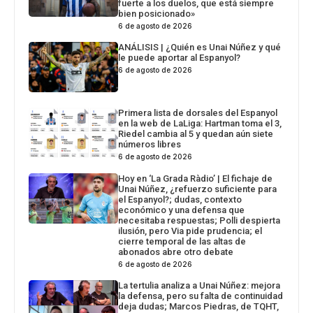
fuerte a los duelos, que está siempre
bien posicionado»
6 de agosto de 2026
ANÁLISIS | ¿Quién es Unai Núñez y qué
le puede aportar al Espanyol?
6 de agosto de 2026
Primera lista de dorsales del Espanyol
en la web de LaLiga: Hartman toma el 3,
Riedel cambia al 5 y quedan aún siete
números libres
6 de agosto de 2026
Hoy en ‘La Grada Ràdio’ | El fichaje de
Unai Núñez, ¿refuerzo suficiente para
el Espanyol?; dudas, contexto
económico y una defensa que
necesitaba respuestas; Polli despierta
ilusión, pero Via pide prudencia; el
cierre temporal de las altas de
abonados abre otro debate
6 de agosto de 2026
La tertulia analiza a Unai Núñez: mejora
la defensa, pero su falta de continuidad
deja dudas; Marcos Piedras, de TQHT,