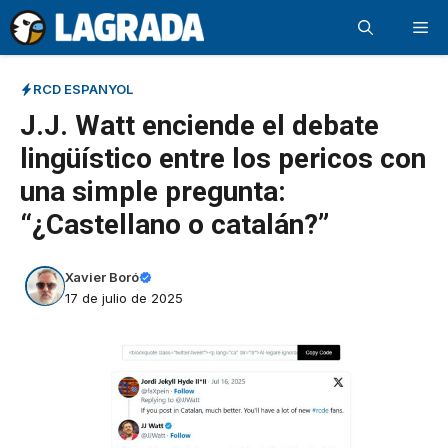
Saltar
Me
al
contenido
RCD ESPANYOL
J.J. Watt enciende el debate
lingüístico entre los pericos con
una simple pregunta:
“¿Castellano o catalán?”
Xavier Boró
17 de julio de 2025