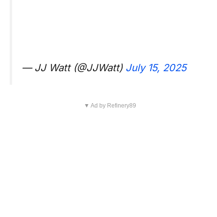
— JJ Watt (@JJWatt)
July 15, 2025
▼ Ad by Refinery89