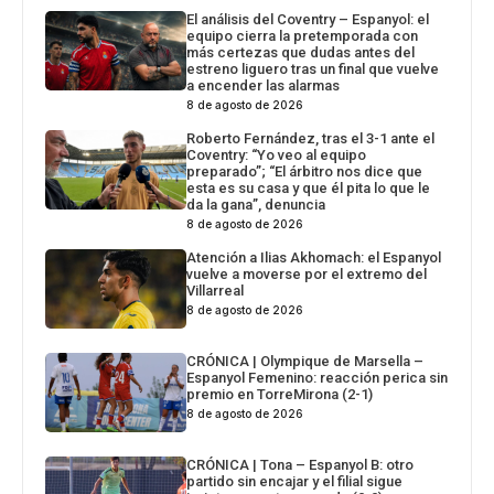
El análisis del Coventry – Espanyol: el
equipo cierra la pretemporada con
más certezas que dudas antes del
estreno liguero tras un final que vuelve
a encender las alarmas
8 de agosto de 2026
Roberto Fernández, tras el 3-1 ante el
Coventry: “Yo veo al equipo
preparado”; “El árbitro nos dice que
esta es su casa y que él pita lo que le
da la gana”, denuncia
8 de agosto de 2026
Atención a Ilias Akhomach: el Espanyol
vuelve a moverse por el extremo del
Villarreal
8 de agosto de 2026
CRÓNICA | Olympique de Marsella –
Espanyol Femenino: reacción perica sin
premio en TorreMirona (2-1)
8 de agosto de 2026
CRÓNICA | Tona – Espanyol B: otro
partido sin encajar y el filial sigue