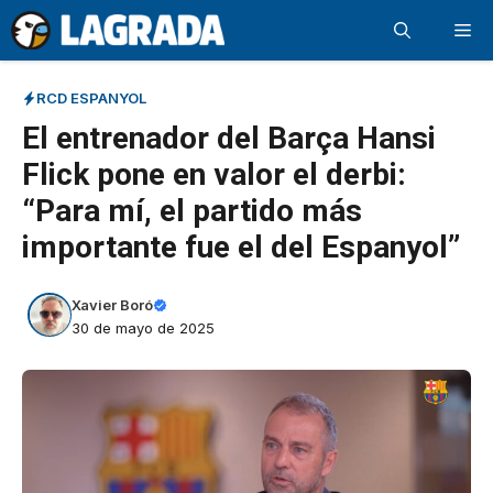
Saltar
Me
al
contenido
RCD ESPANYOL
El entrenador del Barça Hansi
Flick pone en valor el derbi:
“Para mí, el partido más
importante fue el del Espanyol”
Xavier Boró
30 de mayo de 2025