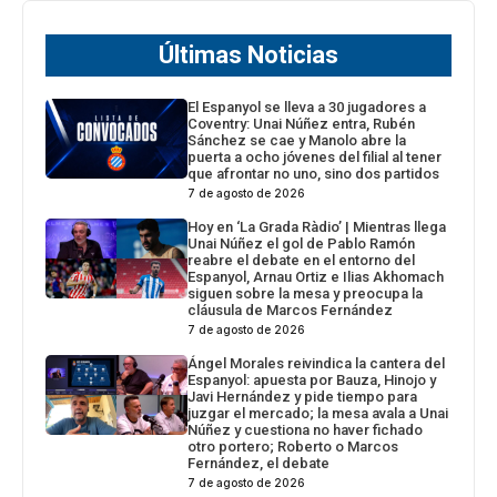
Últimas Noticias
El Espanyol se lleva a 30 jugadores a
Coventry: Unai Núñez entra, Rubén
Sánchez se cae y Manolo abre la
puerta a ocho jóvenes del filial al tener
que afrontar no uno, sino dos partidos
7 de agosto de 2026
Hoy en ‘La Grada Ràdio’ | Mientras llega
Unai Núñez el gol de Pablo Ramón
reabre el debate en el entorno del
Espanyol, Arnau Ortiz e Ilias Akhomach
siguen sobre la mesa y preocupa la
cláusula de Marcos Fernández
7 de agosto de 2026
Ángel Morales reivindica la cantera del
Espanyol: apuesta por Bauza, Hinojo y
Javi Hernández y pide tiempo para
juzgar el mercado; la mesa avala a Unai
Núñez y cuestiona no haver fichado
otro portero; Roberto o Marcos
Fernández, el debate
7 de agosto de 2026