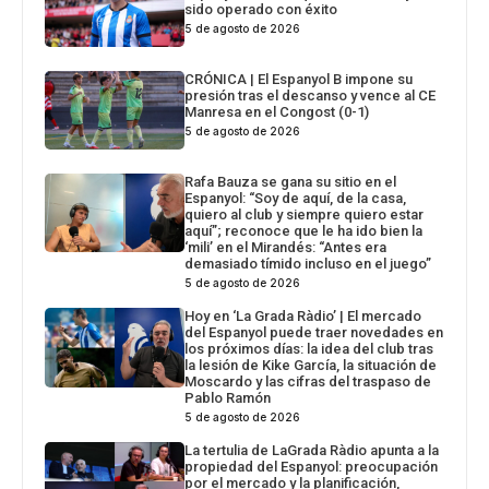
sido operado con éxito
5 de agosto de 2026
CRÓNICA | El Espanyol B impone su
presión tras el descanso y vence al CE
Manresa en el Congost (0-1)
5 de agosto de 2026
Rafa Bauza se gana su sitio en el
Espanyol: “Soy de aquí, de la casa,
quiero al club y siempre quiero estar
aquí”; reconoce que le ha ido bien la
‘mili’ en el Mirandés: “Antes era
demasiado tímido incluso en el juego”
5 de agosto de 2026
Hoy en ‘La Grada Ràdio’ | El mercado
del Espanyol puede traer novedades en
los próximos días: la idea del club tras
la lesión de Kike García, la situación de
Moscardo y las cifras del traspaso de
Pablo Ramón
5 de agosto de 2026
La tertulia de LaGrada Ràdio apunta a la
propiedad del Espanyol: preocupación
por el mercado y la planificación,