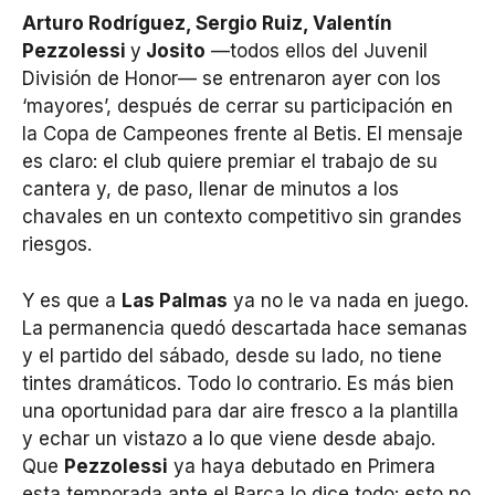
Arturo Rodríguez, Sergio Ruiz, Valentín
Pezzolessi
y
Josito
—todos ellos del Juvenil
División de Honor— se entrenaron ayer con los
‘mayores’, después de cerrar su participación en
la Copa de Campeones frente al Betis. El mensaje
es claro: el club quiere premiar el trabajo de su
cantera y, de paso, llenar de minutos a los
chavales en un contexto competitivo sin grandes
riesgos.
Y es que a
Las Palmas
ya no le va nada en juego.
La permanencia quedó descartada hace semanas
y el partido del sábado, desde su lado, no tiene
tintes dramáticos. Todo lo contrario. Es más bien
una oportunidad para dar aire fresco a la plantilla
y echar un vistazo a lo que viene desde abajo.
Que
Pezzolessi
ya haya debutado en Primera
esta temporada ante el Barça lo dice todo: esto no