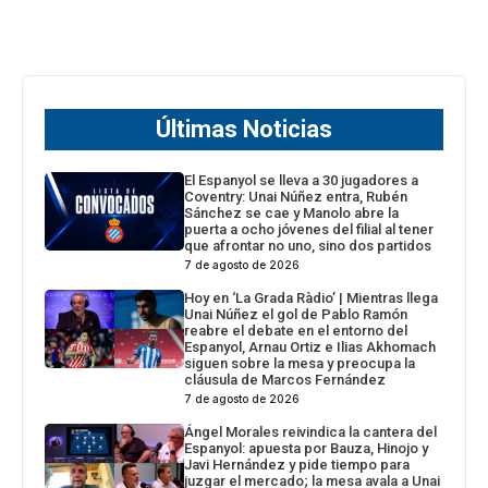
Últimas Noticias
El Espanyol se lleva a 30 jugadores a
Coventry: Unai Núñez entra, Rubén
Sánchez se cae y Manolo abre la
puerta a ocho jóvenes del filial al tener
que afrontar no uno, sino dos partidos
7 de agosto de 2026
Hoy en ‘La Grada Ràdio’ | Mientras llega
Unai Núñez el gol de Pablo Ramón
reabre el debate en el entorno del
Espanyol, Arnau Ortiz e Ilias Akhomach
siguen sobre la mesa y preocupa la
cláusula de Marcos Fernández
7 de agosto de 2026
Ángel Morales reivindica la cantera del
Espanyol: apuesta por Bauza, Hinojo y
Javi Hernández y pide tiempo para
juzgar el mercado; la mesa avala a Unai