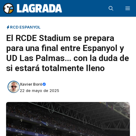
Saltar
Me
al
contenido
RCD ESPANYOL
El RCDE Stadium se prepara
para una final entre Espanyol y
UD Las Palmas… con la duda de
si estará totalmente lleno
Xavier Boró
22 de mayo de 2025