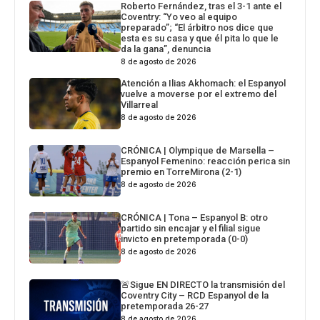
Roberto Fernández, tras el 3-1 ante el
Coventry: “Yo veo al equipo
preparado”; “El árbitro nos dice que
esta es su casa y que él pita lo que le
da la gana”, denuncia
8 de agosto de 2026
Atención a Ilias Akhomach: el Espanyol
vuelve a moverse por el extremo del
Villarreal
8 de agosto de 2026
CRÓNICA | Olympique de Marsella –
Espanyol Femenino: reacción perica sin
premio en TorreMirona (2-1)
8 de agosto de 2026
CRÓNICA | Tona – Espanyol B: otro
partido sin encajar y el filial sigue
invicto en pretemporada (0-0)
8 de agosto de 2026
🚨Sigue EN DIRECTO la transmisión del
Coventry City – RCD Espanyol de la
pretemporada 26-27
8 de agosto de 2026