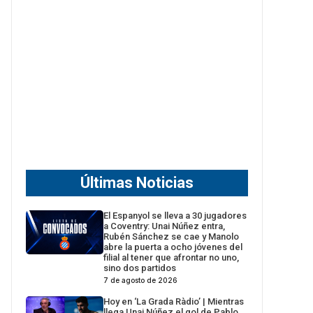
Últimas Noticias
El Espanyol se lleva a 30 jugadores
a Coventry: Unai Núñez entra,
Rubén Sánchez se cae y Manolo
abre la puerta a ocho jóvenes del
filial al tener que afrontar no uno,
sino dos partidos
7 de agosto de 2026
Hoy en ‘La Grada Ràdio’ | Mientras
llega Unai Núñez el gol de Pablo