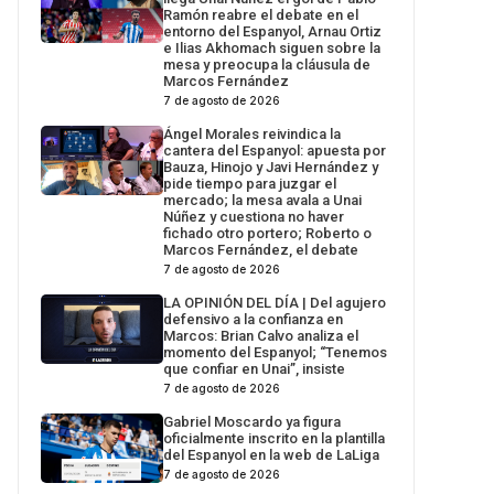
Ramón reabre el debate en el
entorno del Espanyol, Arnau Ortiz
e Ilias Akhomach siguen sobre la
mesa y preocupa la cláusula de
Marcos Fernández
7 de agosto de 2026
Ángel Morales reivindica la
cantera del Espanyol: apuesta por
Bauza, Hinojo y Javi Hernández y
pide tiempo para juzgar el
mercado; la mesa avala a Unai
Núñez y cuestiona no haver
fichado otro portero; Roberto o
Marcos Fernández, el debate
7 de agosto de 2026
LA OPINIÓN DEL DÍA | Del agujero
defensivo a la confianza en
Marcos: Brian Calvo analiza el
momento del Espanyol; “Tenemos
que confiar en Unai”, insiste
7 de agosto de 2026
Gabriel Moscardo ya figura
oficialmente inscrito en la plantilla
del Espanyol en la web de LaLiga
7 de agosto de 2026