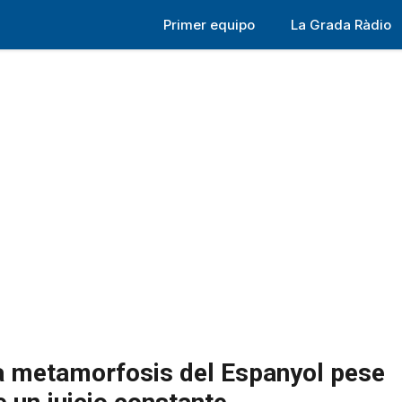
Primer equipo
La Grada Ràdio
la metamorfosis del Espanyol pese