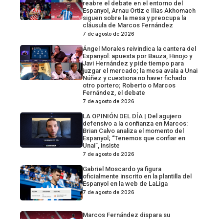
reabre el debate en el entorno del
Espanyol, Arnau Ortiz e Ilias Akhomach
siguen sobre la mesa y preocupa la
cláusula de Marcos Fernández
7 de agosto de 2026
Ángel Morales reivindica la cantera del
Espanyol: apuesta por Bauza, Hinojo y
Javi Hernández y pide tiempo para
juzgar el mercado; la mesa avala a Unai
Núñez y cuestiona no haver fichado
otro portero; Roberto o Marcos
Fernández, el debate
7 de agosto de 2026
LA OPINIÓN DEL DÍA | Del agujero
defensivo a la confianza en Marcos:
Brian Calvo analiza el momento del
Espanyol; “Tenemos que confiar en
Unai”, insiste
7 de agosto de 2026
Gabriel Moscardo ya figura
oficialmente inscrito en la plantilla del
Espanyol en la web de LaLiga
7 de agosto de 2026
Marcos Fernández dispara su