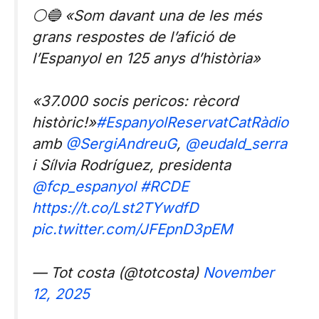
⚪🔵 «Som davant una de les més
grans respostes de l’afició de
l’Espanyol en 125 anys d’història»
«37.000 socis pericos: rècord
històric!»
#EspanyolReservatCatRàdio
amb
@SergiAndreuG
,
@eudald_serra
i Sílvia Rodríguez, presidenta
@fcp_espanyol
#RCDE
https://t.co/Lst2TYwdfD
pic.twitter.com/JFEpnD3pEM
— Tot costa (@totcosta)
November
12, 2025