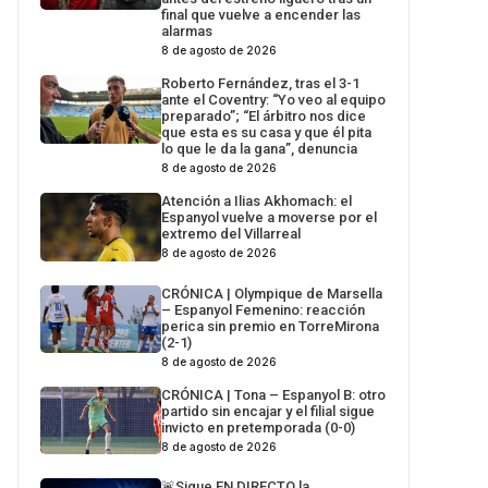
final que vuelve a encender las
alarmas
8 de agosto de 2026
Roberto Fernández, tras el 3-1
ante el Coventry: “Yo veo al equipo
preparado”; “El árbitro nos dice
que esta es su casa y que él pita
lo que le da la gana”, denuncia
8 de agosto de 2026
Atención a Ilias Akhomach: el
Espanyol vuelve a moverse por el
extremo del Villarreal
8 de agosto de 2026
CRÓNICA | Olympique de Marsella
– Espanyol Femenino: reacción
perica sin premio en TorreMirona
(2-1)
8 de agosto de 2026
CRÓNICA | Tona – Espanyol B: otro
partido sin encajar y el filial sigue
invicto en pretemporada (0-0)
8 de agosto de 2026
🚨Sigue EN DIRECTO la