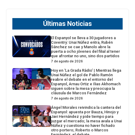
Últimas Noticias
El Espanyol se lleva a 30 jugadores a
Coventry: Unai Núñez entra, Rubén
Sánchez se cae y Manolo abre la
puerta a ocho jóvenes del filial al tener
que afrontar no uno, sino dos partidos
7 de agosto de 2026
Hoy en ‘La Grada Ràdio’ | Mientras llega
Unai Núñez el gol de Pablo Ramón
reabre el debate en el entorno del
Espanyol, Arnau Ortiz e Ilias Akhomach
siguen sobre la mesa y preocupa la
cláusula de Marcos Fernández
7 de agosto de 2026
Ángel Morales reivindica la cantera del
Espanyol: apuesta por Bauza, Hinojo y
Javi Hernández y pide tiempo para
juzgar el mercado; la mesa avala a Unai
Núñez y cuestiona no haver fichado
otro portero; Roberto o Marcos
Fernández, el debate