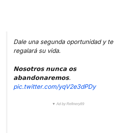
Dale una segunda oportunidad y te
regalará su vida.
𝗡𝗼𝘀𝗼𝘁𝗿𝗼𝘀 𝗻𝘂𝗻𝗰𝗮 𝗼𝘀
𝗮𝗯𝗮𝗻𝗱𝗼𝗻𝗮𝗿𝗲𝗺𝗼𝘀.
pic.twitter.com/yqV2e3dPDy
▼ Ad by Refinery89