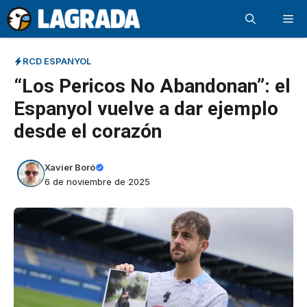
Saltar
Me
al
contenido
RCD ESPANYOL
“Los Pericos No Abandonan”: el
Espanyol vuelve a dar ejemplo
desde el corazón
Xavier Boró
6 de noviembre de 2025