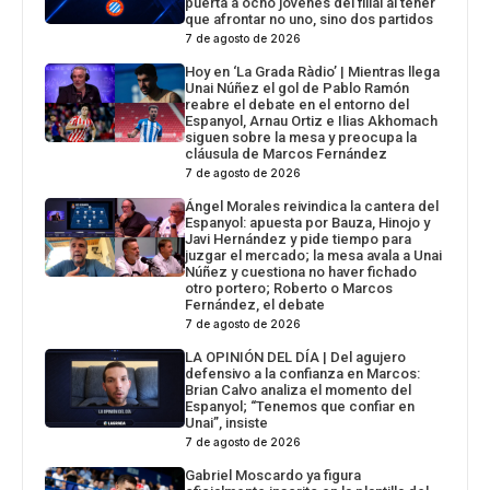
puerta a ocho jóvenes del filial al tener
que afrontar no uno, sino dos partidos
7 de agosto de 2026
Hoy en ‘La Grada Ràdio’ | Mientras llega
Unai Núñez el gol de Pablo Ramón
reabre el debate en el entorno del
Espanyol, Arnau Ortiz e Ilias Akhomach
siguen sobre la mesa y preocupa la
cláusula de Marcos Fernández
7 de agosto de 2026
Ángel Morales reivindica la cantera del
Espanyol: apuesta por Bauza, Hinojo y
Javi Hernández y pide tiempo para
juzgar el mercado; la mesa avala a Unai
Núñez y cuestiona no haver fichado
otro portero; Roberto o Marcos
Fernández, el debate
7 de agosto de 2026
LA OPINIÓN DEL DÍA | Del agujero
defensivo a la confianza en Marcos:
Brian Calvo analiza el momento del
Espanyol; “Tenemos que confiar en
Unai”, insiste
7 de agosto de 2026
Gabriel Moscardo ya figura