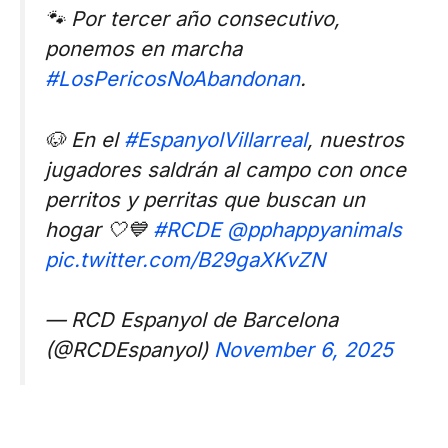
🐾 Por tercer año consecutivo,
ponemos en marcha
#LosPericosNoAbandonan
.
🐶 En el
#EspanyolVillarreal
, nuestros
jugadores saldrán al campo con once
perritos y perritas que buscan un
hogar 🤍💙
#RCDE
@pphappyanimals
pic.twitter.com/B29gaXKvZN
— RCD Espanyol de Barcelona
(@RCDEspanyol)
November 6, 2025