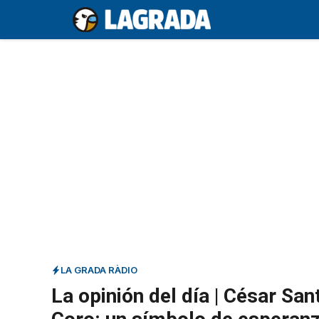
Saltar
al
contenido
LA GRADA RÀDIO
La opinión del día | César San