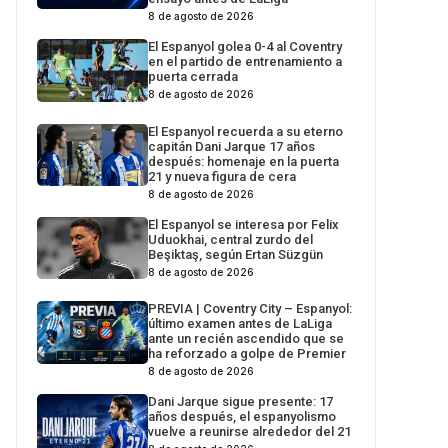
8 de agosto de 2026
El Espanyol golea 0-4 al Coventry
en el partido de entrenamiento a
puerta cerrada
8 de agosto de 2026
El Espanyol recuerda a su eterno
capitán Dani Jarque 17 años
después: homenaje en la puerta
21 y nueva figura de cera
8 de agosto de 2026
El Espanyol se interesa por Felix
Uduokhai, central zurdo del
Beşiktaş, según Ertan Süzgün
8 de agosto de 2026
PREVIA | Coventry City – Espanyol:
último examen antes de LaLiga
ante un recién ascendido que se
ha reforzado a golpe de Premier
8 de agosto de 2026
Dani Jarque sigue presente: 17
años después, el espanyolismo
vuelve a reunirse alrededor del 21