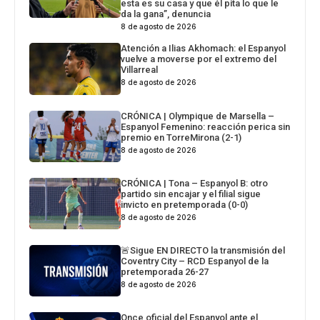
esta es su casa y que él pita lo que le
da la gana”, denuncia
8 de agosto de 2026
Atención a Ilias Akhomach: el Espanyol
vuelve a moverse por el extremo del
Villarreal
8 de agosto de 2026
CRÓNICA | Olympique de Marsella –
Espanyol Femenino: reacción perica sin
premio en TorreMirona (2-1)
8 de agosto de 2026
CRÓNICA | Tona – Espanyol B: otro
partido sin encajar y el filial sigue
invicto en pretemporada (0-0)
8 de agosto de 2026
🚨Sigue EN DIRECTO la transmisión del
Coventry City – RCD Espanyol de la
pretemporada 26-27
8 de agosto de 2026
Once oficial del Espanyol ante el