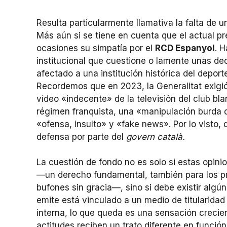
Resulta particularmente llamativa la falta de u
Más aún si se tiene en cuenta que el actual pr
ocasiones su simpatía por el
RCD Espanyol
. 
institucional que cuestione o lamente unas de
afectado a una institución histórica del deport
Recordemos que en 2023, la Generalitat exigió 
vídeo «indecente» de la televisión del club b
régimen franquista, una «manipulación burda de
«ofensa, insulto» y «fake news». Por lo visto,
defensa por parte del
govern català.
La cuestión de fondo no es solo si estas opinio
—un derecho fundamental, también para los pr
bufones sin gracia—, sino si debe existir algú
emite está vinculado a un medio de titularidad
interna, lo que queda es una sensación creci
actitudes reciben un trato diferente en función