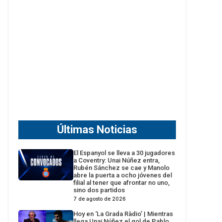
Últimas Noticias
El Espanyol se lleva a 30 jugadores
a Coventry: Unai Núñez entra,
Rubén Sánchez se cae y Manolo
abre la puerta a ocho jóvenes del
filial al tener que afrontar no uno,
sino dos partidos
7 de agosto de 2026
Hoy en ‘La Grada Ràdio’ | Mientras
llega Unai Núñez el gol de Pablo