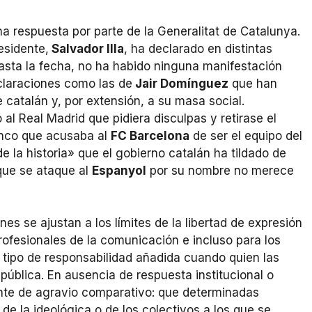
na respuesta por parte de la Generalitat de Catalunya.
esidente,
Salvador Illa
, ha declarado en distintas
Hasta la fecha, no ha habido ninguna manifestación
claraciones como las de
Jair Domínguez
que han
e catalán y, por extensión, a su masa social.
al Real Madrid que pidiera disculpas y retirase el
lanco que acusaba al
FC Barcelona
de ser el equipo del
 la historia» que el gobierno catalán ha tildado de
 que se ataque al
Espanyol
por su nombre no merece
nes se ajustan a los límites de la libertad de expresión
ofesionales de la comunicación e incluso para los
n tipo de responsabilidad añadida cuando quien las
 pública. En ausencia de respuesta institucional o
ente de agravio comparativo: que determinadas
 de la ideológica o de los colectivos a los que se