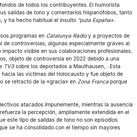
ondos de todos los contribuyentes. El humorista
sus salidas de tono y comentarios hispanófobos, tanto
 y ha hecho habitual el insulto
“puta España».
ersos programas en
Catalunya Ràdio
y a proyectos de
ial de controversias, algunas especialmente graves al
 impacto visible en sus colaboraciones profesionales.
mos, objeto de controversia en 2022 debido a una
e
TV3
sobre los deportados a Mauthausen, .
Esta
 hacia las víctimas del Holocausto y fue objeto de
o se retractó de la «gracia» en
Zona Franca
porque
colectivos atacados impunemente, mientras la ausencia
 refuerza la percepción, ampliamente extendida en el
e este tipo de salidas de tono no son episodios
n que se ha consolidado con el tiempo sin mayores