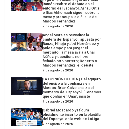
Ramón reabre el debate en el
entorno del Espanyol, Arnau Ortiz
e Ilias Akhomach siguen sobre la
mesa y preocupa la cláusula de
Marcos Fernández
7 de agosto de 2026
Ángel Morales reivindica la
cantera del Espanyol: apuesta por
Bauza, Hinojo y Javi Hernández y
pide tiempo para juzgar el
mercado; la mesa avala a Unai
Núñez y cuestiona no haver
fichado otro portero; Roberto o
Marcos Fernández, el debate
7 de agosto de 2026
LA OPINIÓN DEL DÍA | Del agujero
defensivo a la confianza en
Marcos: Brian Calvo analiza el
momento del Espanyol; “Tenemos
que confiar en Unai”, insiste
7 de agosto de 2026
Gabriel Moscardo ya figura
oficialmente inscrito en la plantilla
del Espanyol en la web de LaLiga
7 de agosto de 2026