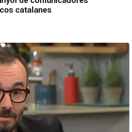
panyol de comunicadores
icos catalanes