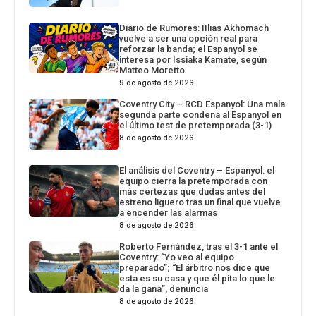
Diario de Rumores: IIlias Akhomach
vuelve a ser una opción real para
reforzar la banda; el Espanyol se
interesa por Issiaka Kamate, según
Matteo Moretto
9 de agosto de 2026
Coventry City – RCD Espanyol: Una mala
segunda parte condena al Espanyol en
el último test de pretemporada (3-1)
8 de agosto de 2026
El análisis del Coventry – Espanyol: el
equipo cierra la pretemporada con
más certezas que dudas antes del
estreno liguero tras un final que vuelve
a encender las alarmas
8 de agosto de 2026
Roberto Fernández, tras el 3-1 ante el
Coventry: “Yo veo al equipo
preparado”; “El árbitro nos dice que
esta es su casa y que él pita lo que le
da la gana”, denuncia
8 de agosto de 2026