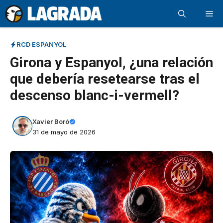
Saltar
Me
al
contenido
RCD ESPANYOL
Girona y Espanyol, ¿una relación
que debería resetearse tras el
descenso blanc-i-vermell?
Xavier Boró
31 de mayo de 2026