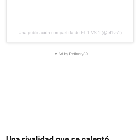
Una publicación compartida de EL 1 VS 1 (@el1vs1)
▼ Ad by Refinery89
Una rivalidad que se calentó