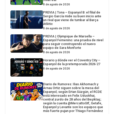
8 de agosto de 2026
PREVIA | Tona – Espanyol B: el filial de
Sergio García mide su buen inicio ante
un rival que viene de tumbar al Barça
Atlètic
8 de agosto de 2026
PREVIA | Olympique de Marsella –
Espanyol Femenino: una prueba de nivel
para seguir construyendo el nuevo
equipo de Sara Monforte
8 de agosto de 2026
Horario y dónde ver el Coventry City –
Espanyol de la pretemporada 2026-27
8 de agosto de 2026
Diario de Rumores: Ilias Akhomach y
Arnau Ortiz siguen sobre la mesa del
Espanyol; según Ertan Süzgün, el RCDE
está interesado en Felix Uduokhai,
central zurdo de 28 años del Beşiktaş;
según la cuenta @MercattoGtf, Getafe,
Espanyol y Levante son los equipos que
más fuerte pujan por Thiago Fernández