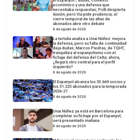
el Espanyol?; dudas, contexto
económico y una defensa que
necesitaba respuestas; Polli despierta
ilusión, pero Via pide prudencia; el
cierre temporal de las altas de
abonados abre otro debate
6 de agosto de 2026
La tertulia analiza a Unai Núñez: mejora
la defensa, pero su falta de continuidad
deja dudas; Marcos Piedras, de TQHT,
tranquiliza al espanyolismo con el
fichaje del defensa del Celta; ahora,
¿llegará otro central para el perfil
izquierdo?
6 de agosto de 2026
El Espanyol alcanza los 35.669 socios y
los 31.223 abonados para la temporada
2026-27
6 de agosto de 2026
Unai Núñez ya está en Barcelona para
completar su fichaje por el Espanyol;
será presentado mañana
6 de agosto de 2026