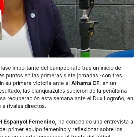
 fase importante del campeonato tras un inicio de
s puntos en las primeras siete jornadas -con tres
in su primera victoria ante el
Alhama CF
, en un
esultado, las blanquiazules subieron de la penúltima
r esa recuperación esta semana ante el Dux Logroño, en
a rivales directos.
del Espanyol Femenino,
ha concedido una entrevista a
el primer equipo femenino y reflexionar sobre los
ta de su cuarta temporada al frente del fútbol