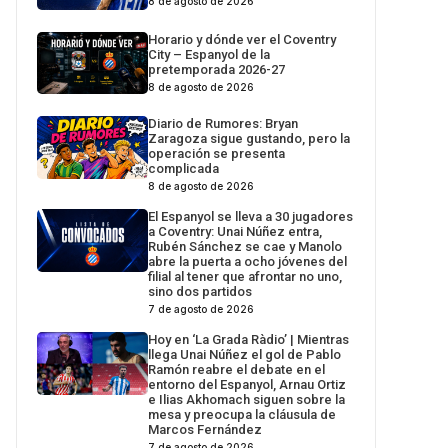
8 de agosto de 2026
Horario y dónde ver el Coventry
City – Espanyol de la
pretemporada 2026-27
8 de agosto de 2026
Diario de Rumores: Bryan
Zaragoza sigue gustando, pero la
operación se presenta
complicada
8 de agosto de 2026
El Espanyol se lleva a 30 jugadores
a Coventry: Unai Núñez entra,
Rubén Sánchez se cae y Manolo
abre la puerta a ocho jóvenes del
filial al tener que afrontar no uno,
sino dos partidos
7 de agosto de 2026
Hoy en ‘La Grada Ràdio’ | Mientras
llega Unai Núñez el gol de Pablo
Ramón reabre el debate en el
entorno del Espanyol, Arnau Ortiz
e Ilias Akhomach siguen sobre la
mesa y preocupa la cláusula de
Marcos Fernández
7 de agosto de 2026