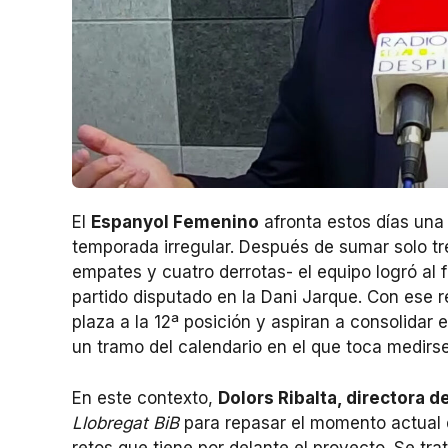
El
Espanyol Femenino
afronta estos días una
temporada irregular. Después de sumar solo tre
empates y cuatro derrotas- el equipo logró al f
partido disputado en la Dani Jarque. Con ese r
plaza a la 12ª posición y aspiran a consolida
un tramo del calendario en el que toca medirse 
En este contexto,
Dolors Ribalta, directora 
Llobregat BiB
para repasar el momento actual d
retos que tiene por delante el proyecto. Se tra