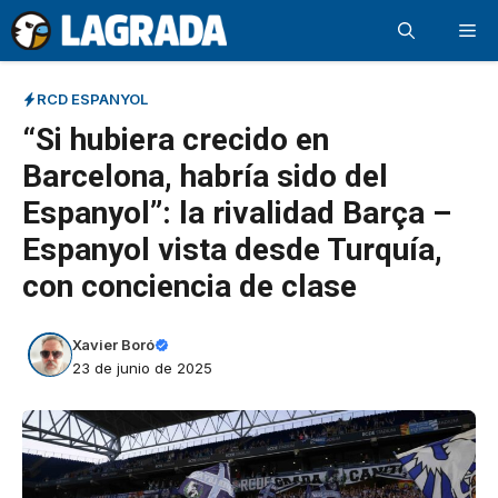
Saltar
Me
al
contenido
RCD ESPANYOL
“Si hubiera crecido en
Barcelona, habría sido del
Espanyol”: la rivalidad Barça –
Espanyol vista desde Turquía,
con conciencia de clase
Xavier Boró
23 de junio de 2025