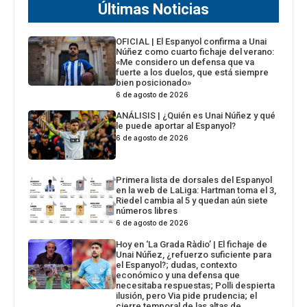
Últimas Noticias
OFICIAL | El Espanyol confirma a Unai
Núñez como cuarto fichaje del verano:
«Me considero un defensa que va
fuerte a los duelos, que está siempre
bien posicionado»
6 de agosto de 2026
ANÁLISIS | ¿Quién es Unai Núñez y qué
le puede aportar al Espanyol?
6 de agosto de 2026
Primera lista de dorsales del Espanyol
en la web de LaLiga: Hartman toma el 3,
Riedel cambia al 5 y quedan aún siete
números libres
6 de agosto de 2026
Hoy en ‘La Grada Ràdio’ | El fichaje de
Unai Núñez, ¿refuerzo suficiente para
el Espanyol?; dudas, contexto
económico y una defensa que
necesitaba respuestas; Polli despierta
ilusión, pero Via pide prudencia; el
cierre temporal de las altas de