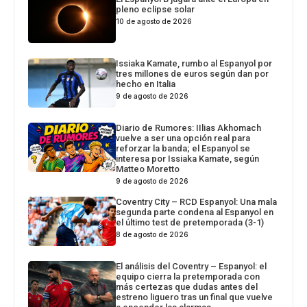
pleno eclipse solar
10 de agosto de 2026
Issiaka Kamate, rumbo al Espanyol por
tres millones de euros según dan por
hecho en Italia
9 de agosto de 2026
Diario de Rumores: IIlias Akhomach
vuelve a ser una opción real para
reforzar la banda; el Espanyol se
interesa por Issiaka Kamate, según
Matteo Moretto
9 de agosto de 2026
Coventry City – RCD Espanyol: Una mala
segunda parte condena al Espanyol en
el último test de pretemporada (3-1)
8 de agosto de 2026
El análisis del Coventry – Espanyol: el
equipo cierra la pretemporada con
más certezas que dudas antes del
estreno liguero tras un final que vuelve