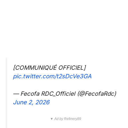
[COMMUNIQUÉ OFFICIEL]
pic.twitter.com/t2sDcVe3GA
— Fecofa RDC_Officiel (@FecofaRdc)
June 2, 2026
▼ Ad by Refinery89